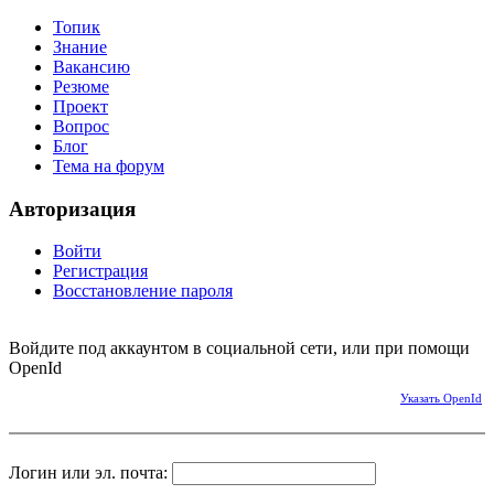
Топик
Знание
Вакансию
Резюме
Проект
Вопрос
Блог
Тема на форум
Авторизация
Войти
Регистрация
Восстановление пароля
Войдите под аккаунтом в социальной сети, или при помощи
OpenId
Указать OpenId
Логин или эл. почта: