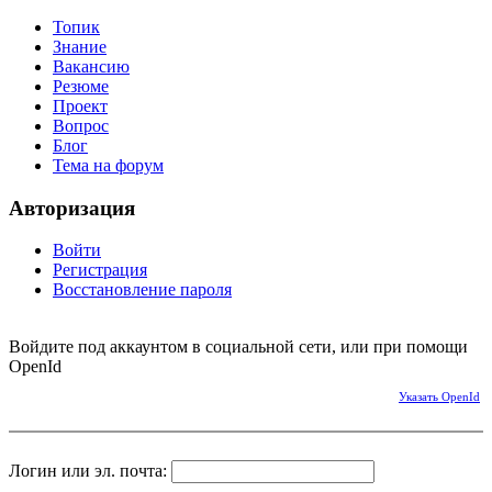
Топик
Знание
Вакансию
Резюме
Проект
Вопрос
Блог
Тема на форум
Авторизация
Войти
Регистрация
Восстановление пароля
Войдите под аккаунтом в социальной сети, или при помощи
OpenId
Указать OpenId
Логин или эл. почта: