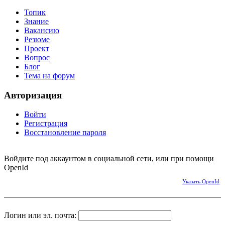
Топик
Знание
Вакансию
Резюме
Проект
Вопрос
Блог
Тема на форум
Авторизация
Войти
Регистрация
Восстановление пароля
Войдите под аккаунтом в социальной сети, или при помощи
OpenId
Указать OpenId
Логин или эл. почта: