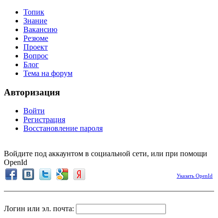
Топик
Знание
Вакансию
Резюме
Проект
Вопрос
Блог
Тема на форум
Авторизация
Войти
Регистрация
Восстановление пароля
Войдите под аккаунтом в социальной сети, или при помощи
OpenId
Указать OpenId
Логин или эл. почта: