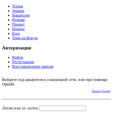
Топик
Знание
Вакансию
Резюме
Проект
Вопрос
Блог
Тема на форум
Авторизация
Войти
Регистрация
Восстановление пароля
Войдите под аккаунтом в социальной сети, или при помощи
OpenId
Указать OpenId
Логин или эл. почта: