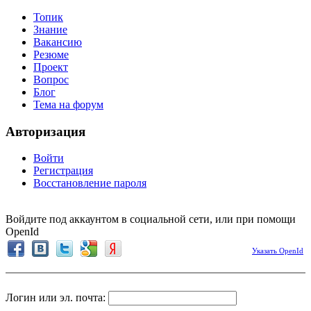
Топик
Знание
Вакансию
Резюме
Проект
Вопрос
Блог
Тема на форум
Авторизация
Войти
Регистрация
Восстановление пароля
Войдите под аккаунтом в социальной сети, или при помощи
OpenId
Указать OpenId
Логин или эл. почта: