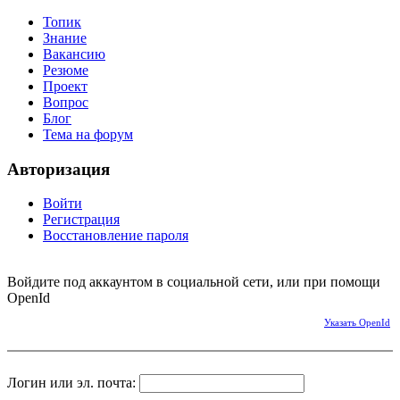
Топик
Знание
Вакансию
Резюме
Проект
Вопрос
Блог
Тема на форум
Авторизация
Войти
Регистрация
Восстановление пароля
Войдите под аккаунтом в социальной сети, или при помощи
OpenId
Указать OpenId
Логин или эл. почта: