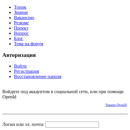
Топик
Знание
Вакансию
Резюме
Проект
Вопрос
Блог
Тема на форум
Авторизация
Войти
Регистрация
Восстановление пароля
Войдите под аккаунтом в социальной сети, или при помощи
OpenId
Указать OpenId
Логин или эл. почта: