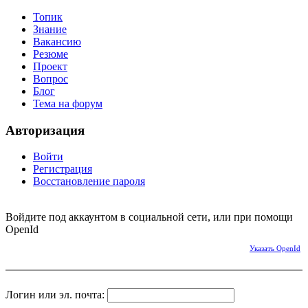
Топик
Знание
Вакансию
Резюме
Проект
Вопрос
Блог
Тема на форум
Авторизация
Войти
Регистрация
Восстановление пароля
Войдите под аккаунтом в социальной сети, или при помощи
OpenId
Указать OpenId
Логин или эл. почта: