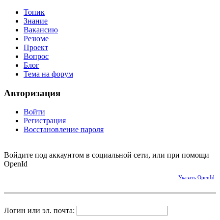
Топик
Знание
Вакансию
Резюме
Проект
Вопрос
Блог
Тема на форум
Авторизация
Войти
Регистрация
Восстановление пароля
Войдите под аккаунтом в социальной сети, или при помощи
OpenId
Указать OpenId
Логин или эл. почта: