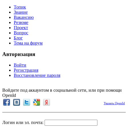
Топик
Знание
Вакансию
Резюме
Проект
Вопрос
Блог
Тема на форум
Авторизация
Войти
Регистрация
Восстановление пароля
Войдите под аккаунтом в социальной сети, или при помощи
OpenId
Указать OpenId
Логин или эл. почта: