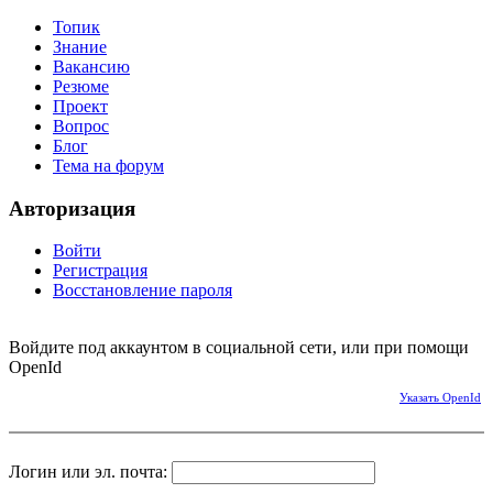
Топик
Знание
Вакансию
Резюме
Проект
Вопрос
Блог
Тема на форум
Авторизация
Войти
Регистрация
Восстановление пароля
Войдите под аккаунтом в социальной сети, или при помощи
OpenId
Указать OpenId
Логин или эл. почта: