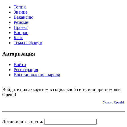
Топик
Знание
Вакансию
Резюме
Проект
Вопрос
Блог
Тема на форум
Авторизация
Войти
Регистрация
Восстановление пароля
Войдите под аккаунтом в социальной сети, или при помощи
OpenId
Указать OpenId
Логин или эл. почта: