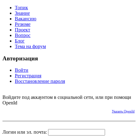
Топик
Знание
Вакансию
Резюме
Проект
Вопрос
Блог
Тема на форум
Авторизация
Войти
Регистрация
Восстановление пароля
Войдите под аккаунтом в социальной сети, или при помощи
OpenId
Указать OpenId
Логин или эл. почта: