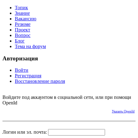
Топик
Знание
Вакансию
Резюме
Проект
Вопрос
Блог
Тема на форум
Авторизация
Войти
Регистрация
Восстановление пароля
Войдите под аккаунтом в социальной сети, или при помощи
OpenId
Указать OpenId
Логин или эл. почта: