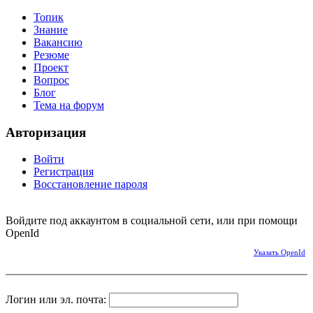
Топик
Знание
Вакансию
Резюме
Проект
Вопрос
Блог
Тема на форум
Авторизация
Войти
Регистрация
Восстановление пароля
Войдите под аккаунтом в социальной сети, или при помощи
OpenId
Указать OpenId
Логин или эл. почта: