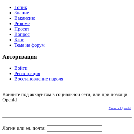
Топик
Знание
Вакансию
Резюме
Проект
Вопрос
Блог
Тема на форум
Авторизация
Войти
Регистрация
Восстановление пароля
Войдите под аккаунтом в социальной сети, или при помощи
OpenId
Указать OpenId
Логин или эл. почта: