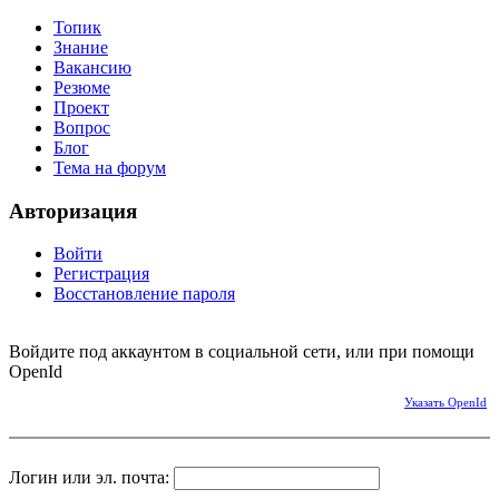
Топик
Знание
Вакансию
Резюме
Проект
Вопрос
Блог
Тема на форум
Авторизация
Войти
Регистрация
Восстановление пароля
Войдите под аккаунтом в социальной сети, или при помощи
OpenId
Указать OpenId
Логин или эл. почта: