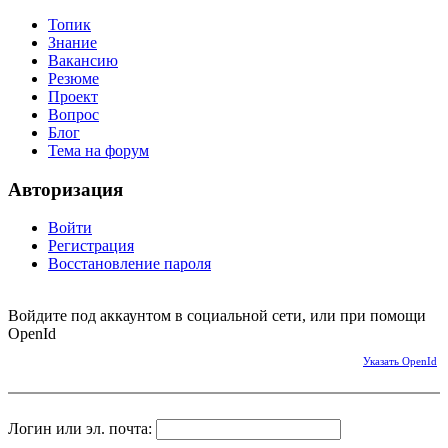
Топик
Знание
Вакансию
Резюме
Проект
Вопрос
Блог
Тема на форум
Авторизация
Войти
Регистрация
Восстановление пароля
Войдите под аккаунтом в социальной сети, или при помощи
OpenId
Указать OpenId
Логин или эл. почта: