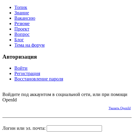
Топик
Знание
Вакансию
Резюме
Проект
Вопрос
Блог
Тема на форум
Авторизация
Войти
Регистрация
Восстановление пароля
Войдите под аккаунтом в социальной сети, или при помощи
OpenId
Указать OpenId
Логин или эл. почта: