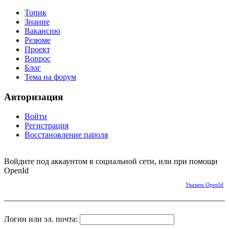
Топик
Знание
Вакансию
Резюме
Проект
Вопрос
Блог
Тема на форум
Авторизация
Войти
Регистрация
Восстановление пароля
Войдите под аккаунтом в социальной сети, или при помощи
OpenId
Указать OpenId
Логин или эл. почта: