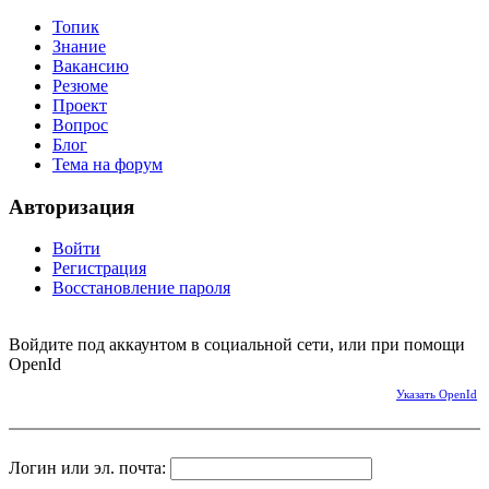
Топик
Знание
Вакансию
Резюме
Проект
Вопрос
Блог
Тема на форум
Авторизация
Войти
Регистрация
Восстановление пароля
Войдите под аккаунтом в социальной сети, или при помощи
OpenId
Указать OpenId
Логин или эл. почта: