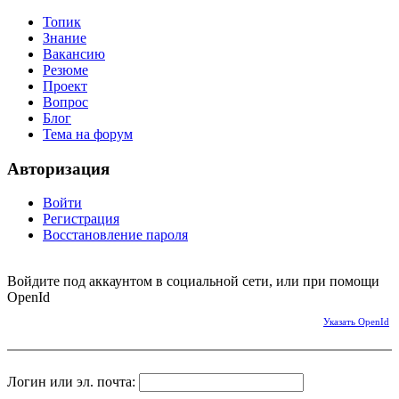
Топик
Знание
Вакансию
Резюме
Проект
Вопрос
Блог
Тема на форум
Авторизация
Войти
Регистрация
Восстановление пароля
Войдите под аккаунтом в социальной сети, или при помощи
OpenId
Указать OpenId
Логин или эл. почта: