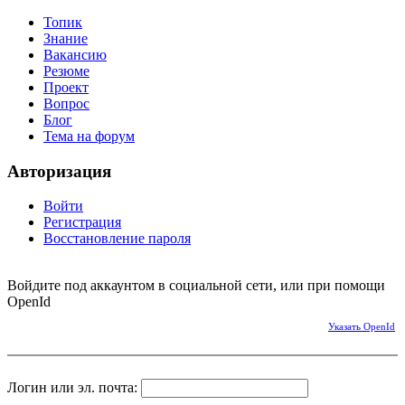
Топик
Знание
Вакансию
Резюме
Проект
Вопрос
Блог
Тема на форум
Авторизация
Войти
Регистрация
Восстановление пароля
Войдите под аккаунтом в социальной сети, или при помощи
OpenId
Указать OpenId
Логин или эл. почта: