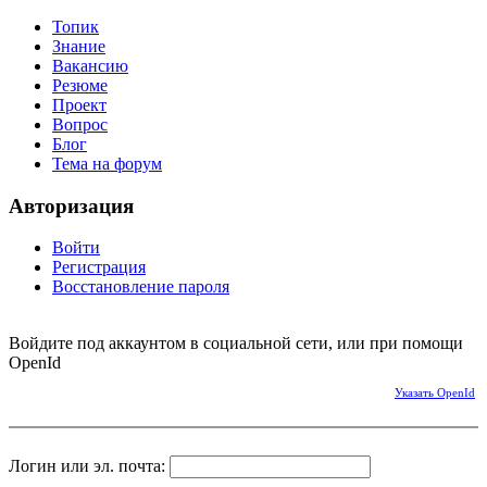
Топик
Знание
Вакансию
Резюме
Проект
Вопрос
Блог
Тема на форум
Авторизация
Войти
Регистрация
Восстановление пароля
Войдите под аккаунтом в социальной сети, или при помощи
OpenId
Указать OpenId
Логин или эл. почта: