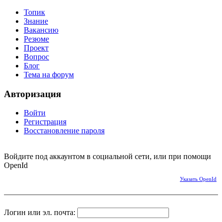
Топик
Знание
Вакансию
Резюме
Проект
Вопрос
Блог
Тема на форум
Авторизация
Войти
Регистрация
Восстановление пароля
Войдите под аккаунтом в социальной сети, или при помощи
OpenId
Указать OpenId
Логин или эл. почта: