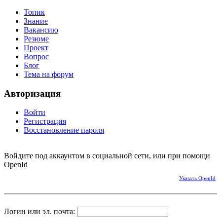
Топик
Знание
Вакансию
Резюме
Проект
Вопрос
Блог
Тема на форум
Авторизация
Войти
Регистрация
Восстановление пароля
Войдите под аккаунтом в социальной сети, или при помощи
OpenId
Указать OpenId
Логин или эл. почта: