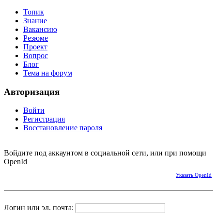
Топик
Знание
Вакансию
Резюме
Проект
Вопрос
Блог
Тема на форум
Авторизация
Войти
Регистрация
Восстановление пароля
Войдите под аккаунтом в социальной сети, или при помощи
OpenId
Указать OpenId
Логин или эл. почта: