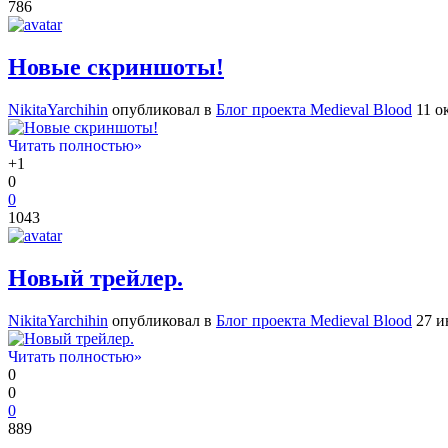
786
Новые скриншоты!
NikitaYarchihin
опубликовал в
Блог проекта Medieval Blood
11 о
Читать полностью»
+1
0
0
1043
Новый трейлер.
NikitaYarchihin
опубликовал в
Блог проекта Medieval Blood
27 и
Читать полностью»
0
0
0
889