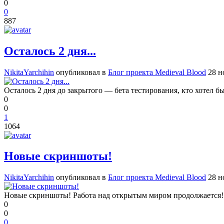
0
0
887
Осталось 2 дня...
NikitaYarchihin
опубликовал в
Блог проекта Medieval Blood
28 н
Осталось 2 дня до закрытого — бета тестирования, кто хотел б
0
0
1
1064
Новые скриншоты!
NikitaYarchihin
опубликовал в
Блог проекта Medieval Blood
28 н
Новые скриншоты! Работа над открытым миром продолжается! 
0
0
0