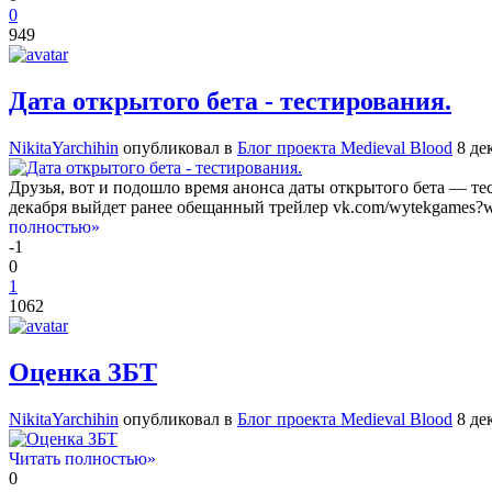
0
949
Дата открытого бета - тестирования.
NikitaYarchihin
опубликовал в
Блог проекта Medieval Blood
8 де
Друзья, вот и подошло время анонса даты открытого бета — тес
декабря выйдет ранее обещанный трейлер vk.com/wytekgames?w=
полностью»
-1
0
1
1062
Оценка ЗБТ
NikitaYarchihin
опубликовал в
Блог проекта Medieval Blood
8 де
Читать полностью»
0