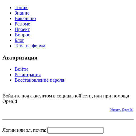
Топик
Знание
Вакансию
Резюме
Проект
Вопрос
Блог
Тема на форум
Авторизация
Войти
Регистрация
Восстановление пароля
Войдите под аккаунтом в социальной сети, или при помощи
OpenId
Указать OpenId
Логин или эл. почта: