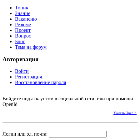
Топик
Знание
Вакансию
Резюме
Проект
Вопрос
Блог
Тема на форум
Авторизация
Войти
Регистрация
Восстановление пароля
Войдите под аккаунтом в социальной сети, или при помощи
OpenId
Указать OpenId
Логин или эл. почта: