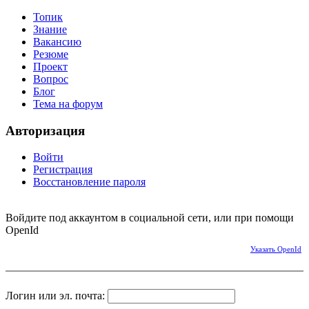
Топик
Знание
Вакансию
Резюме
Проект
Вопрос
Блог
Тема на форум
Авторизация
Войти
Регистрация
Восстановление пароля
Войдите под аккаунтом в социальной сети, или при помощи
OpenId
Указать OpenId
Логин или эл. почта: