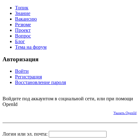
Топик
Знание
Вакансию
Резюме
Проект
Вопрос
Блог
Тема на форум
Авторизация
Войти
Регистрация
Восстановление пароля
Войдите под аккаунтом в социальной сети, или при помощи
OpenId
Указать OpenId
Логин или эл. почта: