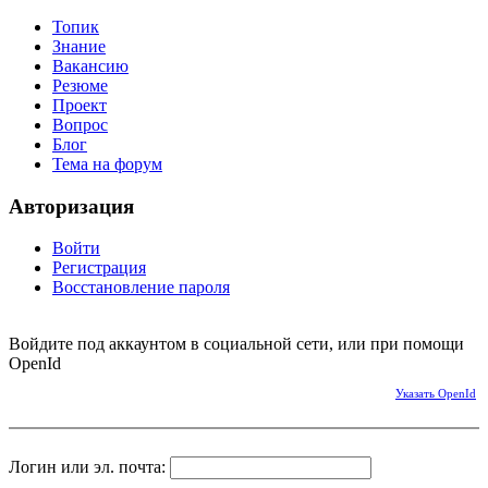
Топик
Знание
Вакансию
Резюме
Проект
Вопрос
Блог
Тема на форум
Авторизация
Войти
Регистрация
Восстановление пароля
Войдите под аккаунтом в социальной сети, или при помощи
OpenId
Указать OpenId
Логин или эл. почта: