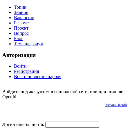
Топик
Знание
Вакансию
Резюме
Проект
Вопрос
Блог
Тема на форум
Авторизация
Войти
Регистрация
Восстановление пароля
Войдите под аккаунтом в социальной сети, или при помощи
OpenId
Указать OpenId
Логин или эл. почта: