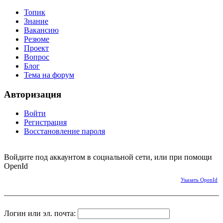
Топик
Знание
Вакансию
Резюме
Проект
Вопрос
Блог
Тема на форум
Авторизация
Войти
Регистрация
Восстановление пароля
Войдите под аккаунтом в социальной сети, или при помощи
OpenId
Указать OpenId
Логин или эл. почта: