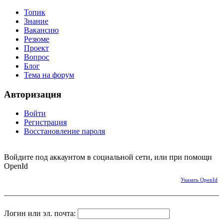
Топик
Знание
Вакансию
Резюме
Проект
Вопрос
Блог
Тема на форум
Авторизация
Войти
Регистрация
Восстановление пароля
Войдите под аккаунтом в социальной сети, или при помощи
OpenId
Указать OpenId
Логин или эл. почта: