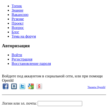
Топик
Знание
Вакансию
Резюме
Проект
Вопрос
Блог
Тема на форум
Авторизация
Войти
Регистрация
Восстановление пароля
Войдите под аккаунтом в социальной сети, или при помощи
OpenId
Указать OpenId
Логин или эл. почта: