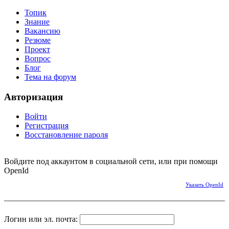
Топик
Знание
Вакансию
Резюме
Проект
Вопрос
Блог
Тема на форум
Авторизация
Войти
Регистрация
Восстановление пароля
Войдите под аккаунтом в социальной сети, или при помощи
OpenId
Указать OpenId
Логин или эл. почта: