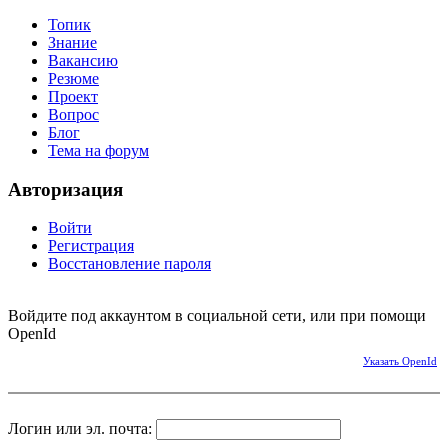
Топик
Знание
Вакансию
Резюме
Проект
Вопрос
Блог
Тема на форум
Авторизация
Войти
Регистрация
Восстановление пароля
Войдите под аккаунтом в социальной сети, или при помощи
OpenId
Указать OpenId
Логин или эл. почта: