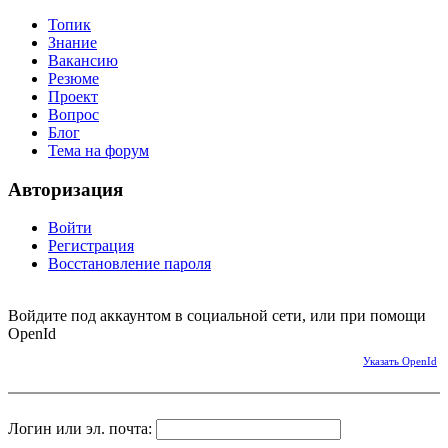
Топик
Знание
Вакансию
Резюме
Проект
Вопрос
Блог
Тема на форум
Авторизация
Войти
Регистрация
Восстановление пароля
Войдите под аккаунтом в социальной сети, или при помощи
OpenId
Указать OpenId
Логин или эл. почта: