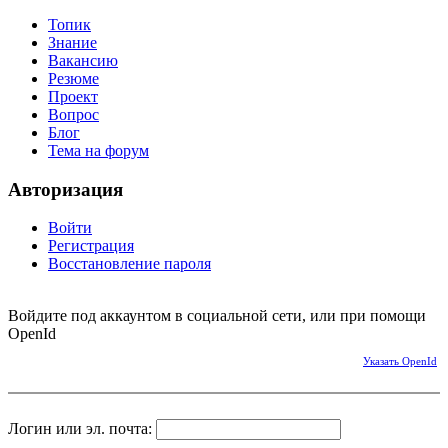
Топик
Знание
Вакансию
Резюме
Проект
Вопрос
Блог
Тема на форум
Авторизация
Войти
Регистрация
Восстановление пароля
Войдите под аккаунтом в социальной сети, или при помощи
OpenId
Указать OpenId
Логин или эл. почта: