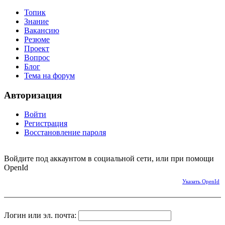
Топик
Знание
Вакансию
Резюме
Проект
Вопрос
Блог
Тема на форум
Авторизация
Войти
Регистрация
Восстановление пароля
Войдите под аккаунтом в социальной сети, или при помощи
OpenId
Указать OpenId
Логин или эл. почта: