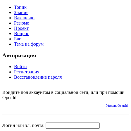
Топик
Знание
Вакансию
Резюме
Проект
Вопрос
Блог
Тема на форум
Авторизация
Войти
Регистрация
Восстановление пароля
Войдите под аккаунтом в социальной сети, или при помощи
OpenId
Указать OpenId
Логин или эл. почта: