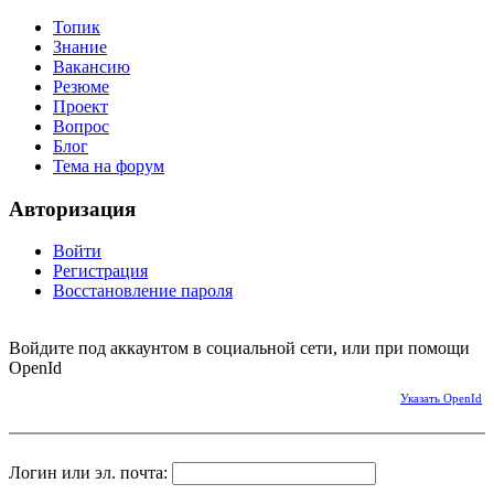
Топик
Знание
Вакансию
Резюме
Проект
Вопрос
Блог
Тема на форум
Авторизация
Войти
Регистрация
Восстановление пароля
Войдите под аккаунтом в социальной сети, или при помощи
OpenId
Указать OpenId
Логин или эл. почта: