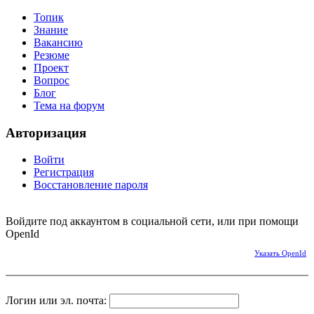
Топик
Знание
Вакансию
Резюме
Проект
Вопрос
Блог
Тема на форум
Авторизация
Войти
Регистрация
Восстановление пароля
Войдите под аккаунтом в социальной сети, или при помощи
OpenId
Указать OpenId
Логин или эл. почта: