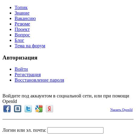
Топик
Знание
Вакансию
Резюме
Проект
Вопрос
Блог
Тема на форум
Авторизация
Войти
Регистрация
Восстановление пароля
Войдите под аккаунтом в социальной сети, или при помощи
OpenId
Указать OpenId
Логин или эл. почта: