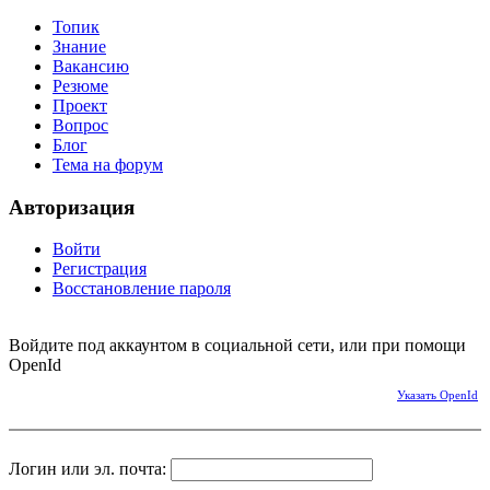
Топик
Знание
Вакансию
Резюме
Проект
Вопрос
Блог
Тема на форум
Авторизация
Войти
Регистрация
Восстановление пароля
Войдите под аккаунтом в социальной сети, или при помощи
OpenId
Указать OpenId
Логин или эл. почта: