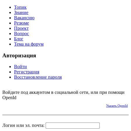
Топик
Знание
Вакансию
Резюме
Проект
Вопрос
Блог
Тема на форум
Авторизация
Войти
Регистрация
Восстановление пароля
Войдите под аккаунтом в социальной сети, или при помощи
OpenId
Указать OpenId
Логин или эл. почта: