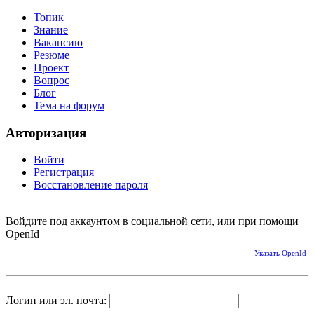
Топик
Знание
Вакансию
Резюме
Проект
Вопрос
Блог
Тема на форум
Авторизация
Войти
Регистрация
Восстановление пароля
Войдите под аккаунтом в социальной сети, или при помощи
OpenId
Указать OpenId
Логин или эл. почта: